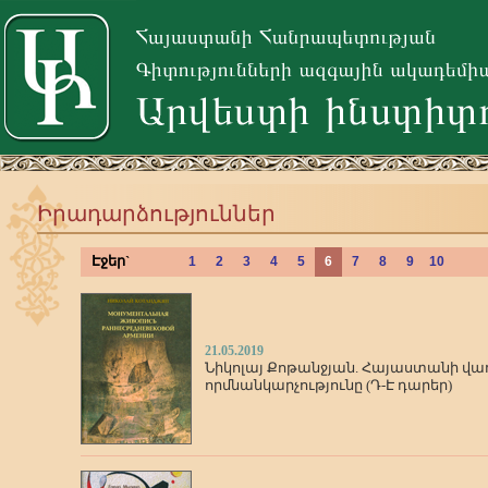
Իրադարձություններ
Էջեր`
1
2
3
4
5
6
7
8
9
10
21.05.2019
Նիկոլայ Քոթանջյան. Հայաստանի վ
որմնանկարչությունը (Դ-Է դարեր)