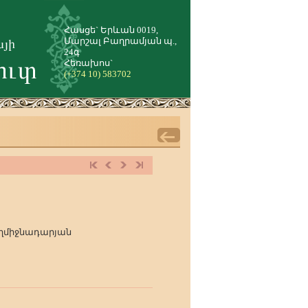
Հասցե` Երևան 0019,
Մարշալ Բաղրամյան պ.,
24գ
Հեռախոս`
(+374 10) 583702
աղմիջնադարյան