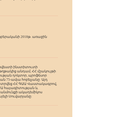
րբերականի 2018թ. առաջին
 Արվեստի ինստիտուտի
թղթակից անդամ, ՀՀ մշակույթի
ւթյան դոկտոր, պրոֆեսոր
ն 75-ամյա հոբելյանը: Այդ
ատրվեց ՀՀ ԳԱԱ Վաստակագրով,
ԳԱԱ հայագիտության և
անմունքի ակադեմիկոս
յելի Սուվարյանը: