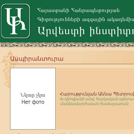
Ասպիրանտուրա
Հարությունյան Աննա Պետրոս
Խ.Աբովյանի անվ. հայկական պետա
մանկավարժական համալսարան