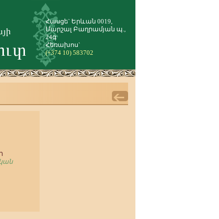
Հասցե` Երևան 0019,
Մարշալ Բաղրամյան պ.,
24գ
Հեռախոս`
(+374 10) 583702
ի
կան