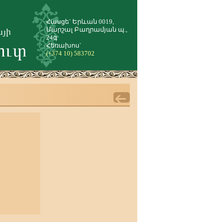
Հասցե` Երևան 0019,
Մարշալ Բաղրամյան պ.,
24գ
Հեռախոս`
(+374 10) 583702