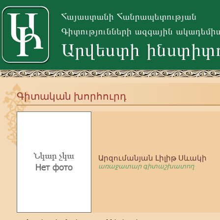
Գիտական խորհուրդ
Արզումանյան Լիլիթ Սևակի
առաջատար գիտաշխատող