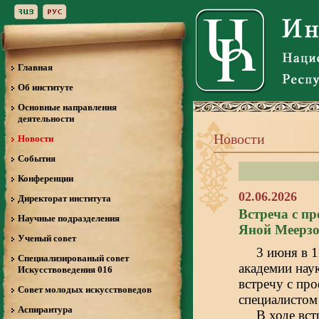
Главная
Об институте
Основные направления
деятельности
Новости
Новости
События
Конференции
02.06.2026
Директорат института
Встреча с пр
Научные подразделения
Яной Меерз
Ученый совет
3 июня в 
Специализированый совет
академии нау
Искусствоведения 016
встречу с пр
Совет молодых искусствоведов
специалистом
Аспирантура
В ходе вс