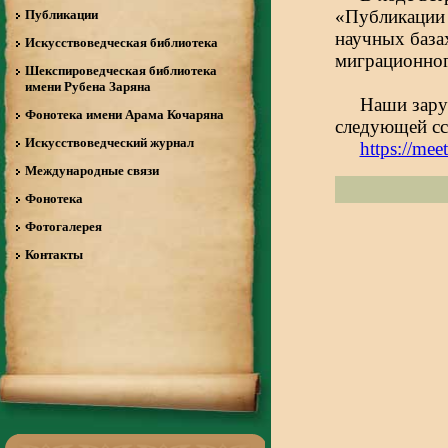
«Публикации 
Публикации
научных база
Искусствоведческая библиотека
миграционног
Шекспироведческая библиотека
имени Рубена Заряна
Наши зару
Фонотека имени Арама Кочаряна
следующей с
Искусствоведческий журнал
https://mee
Международные связи
Фонотека
Фотогалерея
Контакты