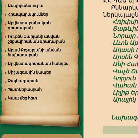
ՀՀ ԳԱԱ Ար
Ասպիրանտուրա
Քննարկմ
ներկայաց
Հրապարակումներ
Հռիփսի
Արվեստաբանական
գրադարան
Տաթևիկ
Նորայր
Ռուբեն Զարյանի անվան
շեքսպիրական գրադարան
Լևոն Ա
Աղասի 
Արամ Քոչարյանի անվան
ձայնադարան
Արսեն 
Անի Հա
Արվեստագիտական հանդես
Վաչե Շ
Միջազգային կապեր
Կորյուն
Ձայնադարան
Վահան
Պատկերասրահ
Լիլիթ Ե
Կապ մեզ հետ
Արայիկ
Նախագծի