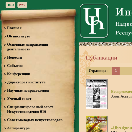
Главная
Об институте
Основные направления
деятельности
Публикации
Новости
События
Страницы:
1
Конференции
Директорат института
Научные подразделения
Беспрецеде
Анна Асатр
Ученый совет
Специализированый совет
Искусствоведения 016
Совет молодых искусствоведов
Аспирантура
«Մեր մշտ