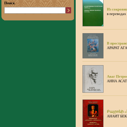
Поиск
Из сокрови
в переводах
В простран
АРАРАТ АГ
Аваг Петрос
АННА АСАТ
Բայրոնի 
АНАИТ БЕ