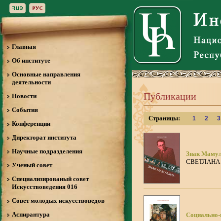
Главная
Об институте
Основные направления
деятельности
Публикации
Новости
События
Страницы:
1
2
3
Конференции
Директорат института
Научные подразделения
Знак Маму
СВЕТЛАНА
Ученый совет
Специализированый совет
Искусствоведения 016
Совет молодых искусствоведов
Аспирантура
Социально-