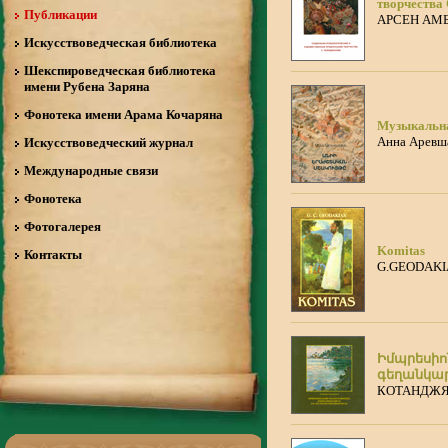
творчества
Публикации
АРСЕН АМ
Искусствоведческая библиотека
Шекспироведческая библиотека
имени Рубена Заряна
Фонотека имени Арама Кочаряна
Музыкальна
Анна Аревш
Искусствоведческий журнал
Международные связи
Фонотека
Фотогалерея
Komitas
Контакты
G.GEODAK
Իմպրեսիո
գեղանկար
КОТАНДЖЯ