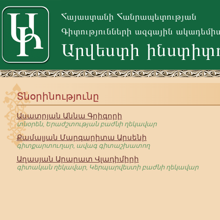
Տնօրինությունը
Ասատրյան Աննա Գրիգորի
տնօրեն, Երաժշտության բաժնի ղեկավար
Քամալյան Մարգարիտա Արսենի
գիտքարտուղար, ավագ գիտաշխատող
Աղասյան Արարատ Վլադիմիրի
գիտական ղեկավար, Կերպարվեստի բաժնի ղեկավար