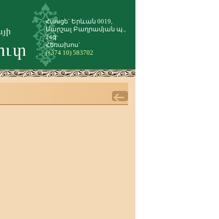
Հասցե` Երևան 0019,
Մարշալ Բաղրամյան պ.,
24գ
Հեռախոս`
(+374 10) 583702