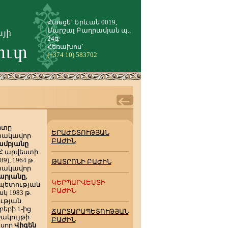
Հասցե` Երևան 0019,
Մարշալ Բաղրամյան պ.,
24գ
Հեռախոս`
(+374 10) 583702
արտը
ԵՐԱԺՇՏՈՒԹՅԱՆ
ստակավոր
ԲԱԺԻՆ
ամբյանը
ԽՍՀ արվեստի
89), 1964 թ.
ԹԱՏՐՈՆԻ ԲԱԺԻՆ
ստակավոր
արյանը,
ԿԵՐՊԱՐՎԵՍՏԻ
րապետության
ԲԱԺԻՆ
սկ 1983 թ.
ության
մբերի 1-ից
ՃԱՐՏԱՐԱՊԵՏՈՒԹՅԱՆ
շակույթի
ԲԱԺԻՆ
եսոր
Վիգեն