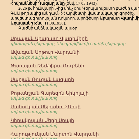
Հովհաննեսի Ղազարյանը
(ծնվ. 17.03.1943):
2026 թ. հունվարի 5-ից մինչ օրս Կերպարվեստի բաժնի վար
ԳԱԱ թղթակից անդամ, ՀՀ արվեստի վաստակավոր գործիչ,
արվեստագիտության դոկտոր, պրոֆեսոր
Արարատ Վլադիմի
Աղասյանը
(ծնվ. 11.08.1956):
Բաժնի անձնակազմն այսօր`
Աղասյան Արարատ Վլադիմիրի
գիտական ղեկավար, Կերպարվեստի բաժնի ղեկավար
Ավագյան Արթուր Վարդանի
ավագ գիտաշխատող
Թառայան Զեմֆիրա Ռուբենի
ավագ գիտաշխատող
Սարյան Ռուզան Լազարի
ավագ գիտաշխատող
Քոթանջյան Գարեգին Նիկոլայի
ավագ գիտաշխատող
Մանուկյան Սեյրանուշ Սոսի
ավագ գիտաշխատող
Կիրակոսյան Մերի Արայի
ավագ գիտաշխատող
Հարությունյան Մարտին Վարդանի