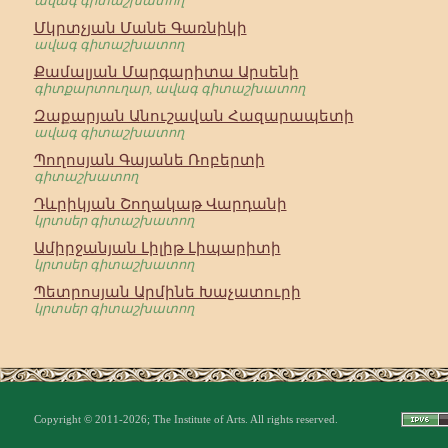
ավագ գիտաշխատող
Մկրտչյան Մանե Գառնիկի
ավագ գիտաշխատող
Քամալյան Մարգարիտա Արսենի
գիտքարտուղար, ավագ գիտաշխատող
Զաքարյան Անուշավան Հազարապետի
ավագ գիտաշխատող
Պողոսյան Գայանե Ռոբերտի
գիտաշխատող
Դևրիկյան Շողակաթ Վարդանի
կրտսեր գիտաշխատող
Ամիրջանյան Լիլիթ Լիպարիտի
կրտսեր գիտաշխատող
Պետրոսյան Արմինե Խաչատուրի
կրտսեր գիտաշխատող
Copyright © 2011-2026; The Institute of Arts. All rights reserved.