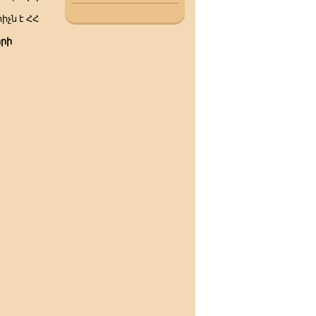
իչն է
ՀՀ
րի